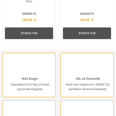
Ucu
224,64 TL
244,22 TL
139,28 TL
141,65 TL
Stokta Yok
Stokta Yok
Hızlı Kargo
SSL ve Güvenlik
Siparişleriniz En Geç 24 Saat
Kredi kartı bilgileriniz 256bit SSL
İçerisinde Kargoda
sertifikası ile korunmaktadır.