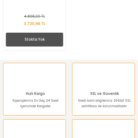
4.896,00 TL
3.720,96 TL
Stokta Yok
Hızlı Kargo
SSL ve Güvenlik
Siparişleriniz En Geç 24 Saat
Kredi kartı bilgileriniz 256bit SSL
İçerisinde Kargoda
sertifikası ile korunmaktadır.