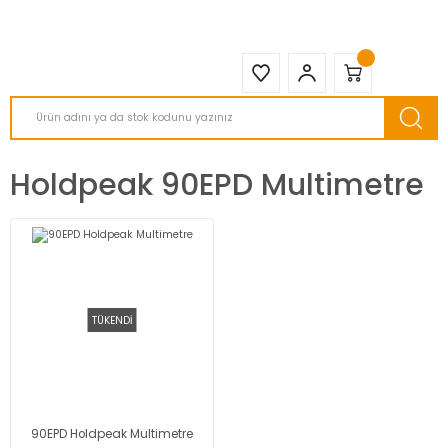
2950 TL ve Üstü Tüm Siparişlerinizde KARGO BEDAVA ( HepsiJET )
Holdpeak 90EPD Multimetre
TÜKENDİ
90EPD Holdpeak Multimetre