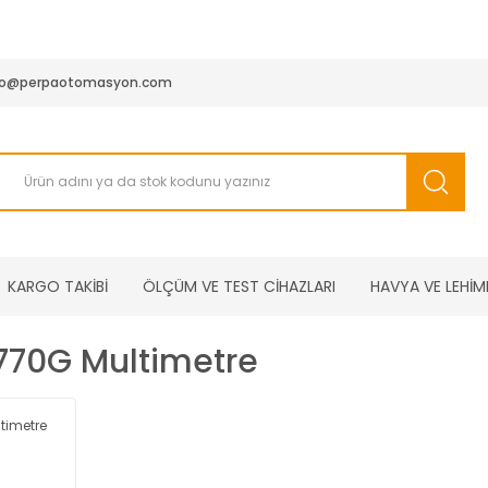
950 TL ve Üstü Tüm Siparişlerinizde KARGO BEDAVA ( HepsiJET
fo@perpaotomasyon.com
KARGO TAKİBİ
ÖLÇÜM VE TEST CİHAZLARI
HAVYA VE LEHİM
770G Multimetre