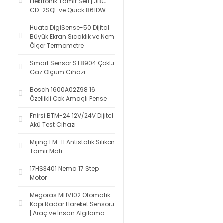
Elektronik Tamir Seti | JBC
CD-2SQF ve Quick 861DW
Huato DigiSense-50 Dijital
Büyük Ekran Sıcaklık ve Nem
Ölçer Termometre
Smart Sensor ST8904 Çoklu
Gaz Ölçüm Cihazı
Bosch 1600A02Z98 16
Özellikli Çok Amaçlı Pense
Fnirsi BTM-24 12V/24V Dijital
Akü Test Cihazı
Mijing FM-11 Antistatik Silikon
Tamir Matı
17HS3401 Nema 17 Step
Motor
Megoras MHV102 Otomatik
Kapı Radar Hareket Sensörü
| Araç ve İnsan Algılama