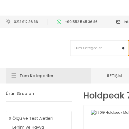
2
0212 912 36 86
+90 552 545 36 86
in
İLETİŞİM
Tüm Kategoriler
Holdpeak 
Ürün Grupları
Ölçü ve Test Aletleri
Lehim ve Havya