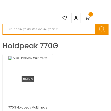
2950 TL ve Üstü Tüm Siparişlerinizde KARGO BEDAVA ( HepsiJET )
Holdpeak 770G
TÜKENDİ
770G Holdpeak Multimetre