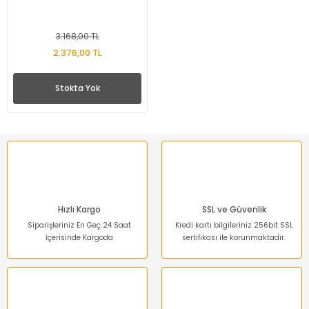
3.168,00 TL
2.376,00 TL
Stokta Yok
Hızlı Kargo
SSL ve Güvenlik
Siparişleriniz En Geç 24 Saat
Kredi kartı bilgileriniz 256bit SSL
İçerisinde Kargoda
sertifikası ile korunmaktadır.