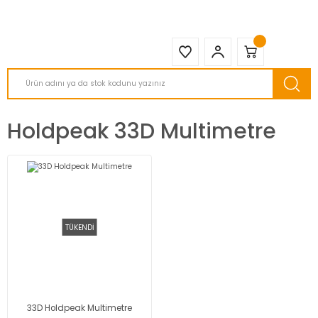
2950 TL ve Üstü Tüm Siparişlerinizde KARGO BEDAVA ( HepsiJET )
Holdpeak 33D Multimetre
TÜKENDİ
33D Holdpeak Multimetre