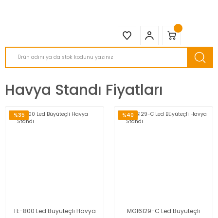
2950 TL ve Üstü Tüm Siparişlerinizde KARGO BEDAVA ( HepsiJET )
Havya Standı Fiyatları
%35
%40
TE-800 Led Büyüteçli Havya
MG16129-C Led Büyüteçli