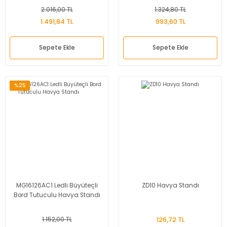
2.016,00 TL
1.324,80 TL
1.491,84 TL
993,60 TL
Sepete Ekle
Sepete Ekle
%25
MG16126AC1 Ledli Büyüteçli
ZD10 Havya Standı
Bord Tutuculu Havya Standı
1.152,00 TL
126,72 TL