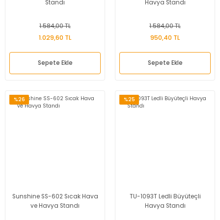
Standı
Havya Standı
1.584,00 TL
1.584,00 TL
1.029,60 TL
950,40 TL
Sepete Ekle
Sepete Ekle
%26
%25
Sunshine SS-602 Sıcak Hava
TU-1093T Ledli Büyüteçli
ve Havya Standı
Havya Standı