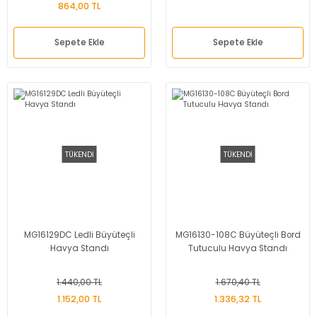
864,00 TL
Sepete Ekle
Sepete Ekle
TÜKENDİ
TÜKENDİ
MG16129DC Ledli Büyüteçli
MG16130-108C Büyüteçli Bord
Havya Standı
Tutuculu Havya Standı
1.440,00 TL
1.670,40 TL
1.152,00 TL
1.336,32 TL