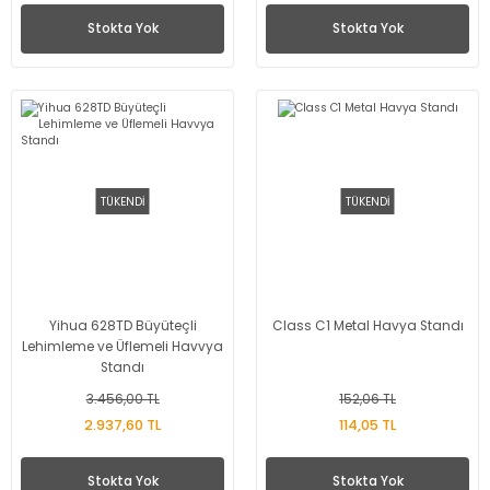
Stokta Yok
Stokta Yok
TÜKENDİ
TÜKENDİ
Yihua 628TD Büyüteçli
Class C1 Metal Havya Standı
Lehimleme ve Üflemeli Havvya
Standı
3.456,00 TL
152,06 TL
2.937,60 TL
114,05 TL
Stokta Yok
Stokta Yok