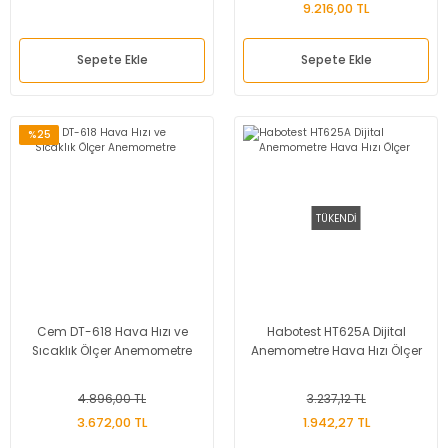
9.216,00 TL
Sepete Ekle
Sepete Ekle
%25
TÜKENDİ
Cem DT-618 Hava Hızı ve
Habotest HT625A Dijital
Sıcaklık Ölçer Anemometre
Anemometre Hava Hızı Ölçer
4.896,00 TL
3.237,12 TL
3.672,00 TL
1.942,27 TL