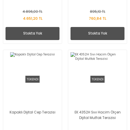
Dinamometre-
Newtonmetre
4.896,00 TL
895,10 TL
4.651,20 TL
760,84 TL
Torkmetre-Tork Ölçüm
Stokta Yok
Stokta Yok
Takometre
Shoremetre - Sertlik
Ölçer
Kumpas ve Mikrometre
Çeşitleri
TÜKENDİ
TÜKENDİ
Dijital Teraziler
Diğer Ölçü Aletleri
Kapaklı Dijital Cep Terazisi
EK 4352H Sıvı Hacim Ölçen
Boya Kalınlığı Ölçer
Dijital Mutfak Terazisi