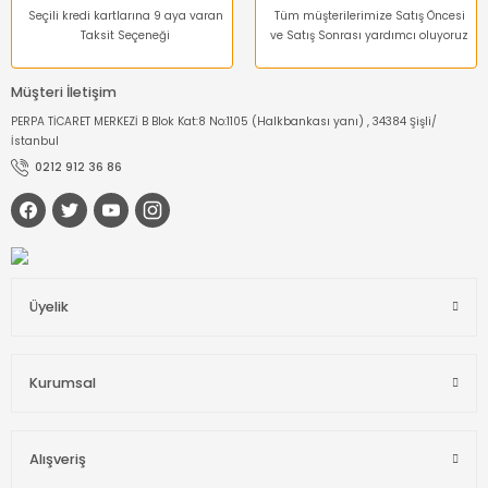
Seçili kredi kartlarına 9 aya varan
Tüm müşterilerimize Satış Öncesi
Taksit Seçeneği
ve Satış Sonrası yardımcı oluyoruz
Müşteri İletişim
PERPA TİCARET MERKEZİ B Blok Kat:8 No:1105 (Halkbankası yanı) , 34384 Şişli/
İstanbul
0212 912 36 86
Üyelik
Kurumsal
Alışveriş