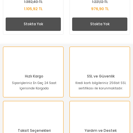
Sağlık ve Bakım
1.382,40 TL
1.221,12 TL
Ürünleri
1.105,92 TL
976,90 TL
Stokta Yok
Stokta Yok
Hızlı Kargo
SSL ve Güvenlik
Siparişleriniz En Geç 24 Saat
Kredi kartı bilgileriniz 256bit SSL
İçerisinde Kargoda
sertifikası ile korunmaktadır.
Taksit Seçenekleri
Yardım ve Destek