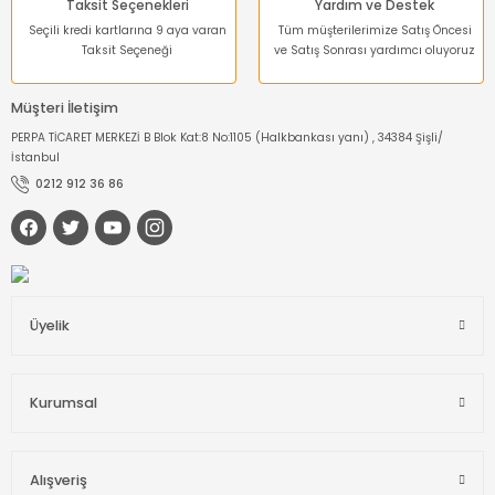
Taksit Seçenekleri
Yardım ve Destek
Seçili kredi kartlarına 9 aya varan
Tüm müşterilerimize Satış Öncesi
Taksit Seçeneği
ve Satış Sonrası yardımcı oluyoruz
Müşteri İletişim
PERPA TİCARET MERKEZİ B Blok Kat:8 No:1105 (Halkbankası yanı) , 34384 Şişli/
İstanbul
0212 912 36 86
Üyelik
Kurumsal
Alışveriş