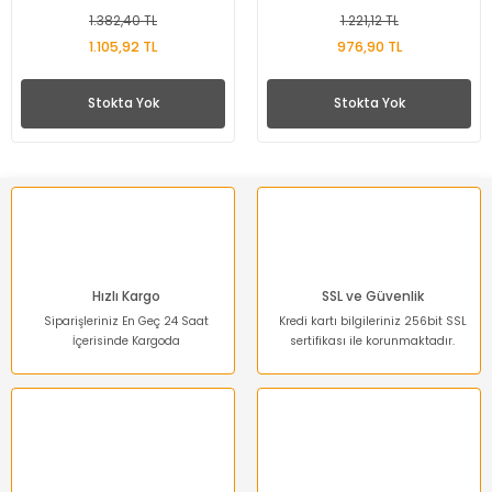
1.382,40 TL
1.221,12 TL
1.105,92 TL
976,90 TL
Stokta Yok
Stokta Yok
Hızlı Kargo
SSL ve Güvenlik
Siparişleriniz En Geç 24 Saat
Kredi kartı bilgileriniz 256bit SSL
İçerisinde Kargoda
sertifikası ile korunmaktadır.