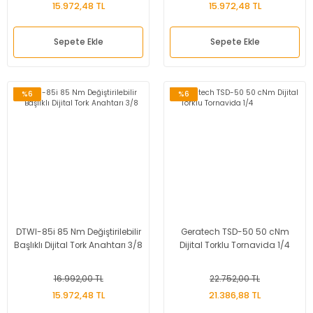
15.972,48 TL
15.972,48 TL
Sepete Ekle
Sepete Ekle
%6
%6
DTWI-85i 85 Nm Değiştirilebilir
Geratech TSD-50 50 cNm
Başlıklı Dijital Tork Anahtarı 3/8
Dijital Torklu Tornavida 1/4
16.992,00 TL
22.752,00 TL
15.972,48 TL
21.386,88 TL