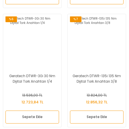
%6
%7
Geratech DTWR-30i 30 Nm
Geratech DTWR-135i 135 Nm
Dijital Tork Anahtarı 1/4
Dijital Tork Anahtarı 3/8
13.536,00 TL
13.824,00 TL
12.723,84 TL
12.856,32 TL
Sepete Ekle
Sepete Ekle