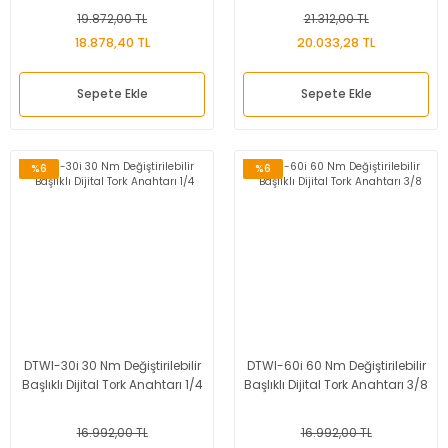
19.872,00 TL
21.312,00 TL
18.878,40 TL
20.033,28 TL
Sepete Ekle
Sepete Ekle
%6
%6
DTWI-30i 30 Nm Değiştirilebilir
DTWI-60i 60 Nm Değiştirilebilir
Başlıklı Dijital Tork Anahtarı 1/4
Başlıklı Dijital Tork Anahtarı 3/8
16.992,00 TL
16.992,00 TL