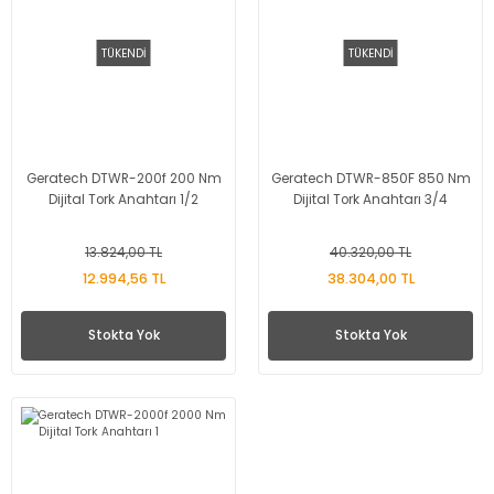
TÜKENDİ
TÜKENDİ
Geratech DTWR-200f 200 Nm
Geratech DTWR-850F 850 Nm
Dijital Tork Anahtarı 1/2
Dijital Tork Anahtarı 3/4
13.824,00 TL
40.320,00 TL
12.994,56 TL
38.304,00 TL
Stokta Yok
Stokta Yok