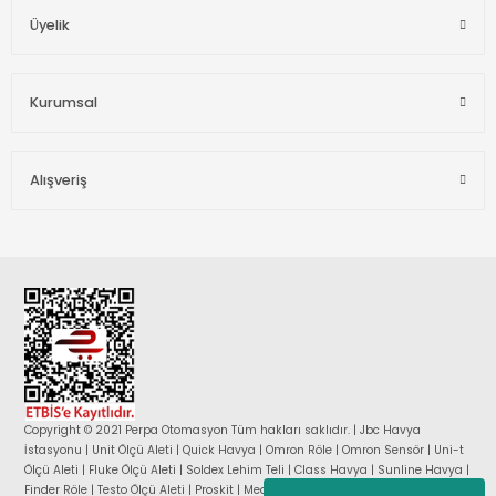
Üyelik
Kurumsal
Alışveriş
Copyright © 2021 Perpa Otomasyon Tüm hakları saklıdır. | Jbc Havya
İstasyonu | Unit Ölçü Aleti | Quick Havya | Omron Röle | Omron Sensör | Uni-t
Ölçü Aleti | Fluke Ölçü Aleti | Soldex Lehim Teli | Class Havya | Sunline Havya |
Finder Röle | Testo Ölçü Aleti | Proskit | Mean Well Güç Kaynağı |