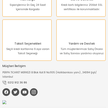
Siparişleriniz En Geç 24 Saat
Kredi kartı bilgileriniz 256bit SSL
İçerisinde Kargoda
sertifikası ile korunmaktadır.
Taksit Seçenekleri
Yardım ve Destek
Seçili kredi kartlarına 9 aya varan
Tüm müşterilerimize Satış Öncesi
Taksit Seçeneği
ve Satış Sonrası yardımcı oluyoruz
Müşteri İletişim
PERPA TİCARET MERKEZİ B Blok Kat:8 No:1105 (Halkbankası yanı) , 34384 Şişli/
İstanbul
0212 912 36 86