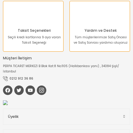
Dinamometre-
Newtonmetre
Torkmetre-Tork Ölçüm
Taksit Seçenekleri
Yardım ve Destek
Seçili kredi kartlarına 9 aya varan
Tüm müşterilerimize Satış Öncesi
Taksit Seçeneği
ve Satış Sonrası yardımcı oluyoruz
Takometre
Müşteri İletişim
Shoremetre - Sertlik
Ölçer
PERPA TİCARET MERKEZİ B Blok Kat:8 No:1105 (Halkbankası yanı) , 34384 Şişli/
İstanbul
Kumpas ve Mikrometre
0212 912 36 86
Çeşitleri
Dijital Teraziler
Diğer Ölçü Aletleri
Üyelik
Boya Kalınlığı Ölçer