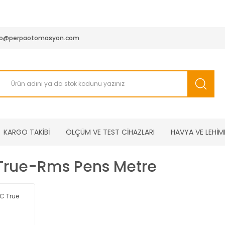
950 TL ve Üstü Tüm Siparişlerinizde KARGO BEDAVA ( HepsiJET
fo@perpaotomasyon.com
KARGO TAKİBİ
ÖLÇÜM VE TEST CİHAZLARI
HAVYA VE LEHİM
 True-Rms Pens Metre