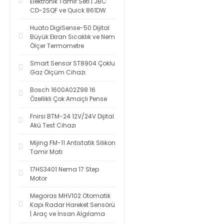
Elektronik Tamir Seti | JBC
CD-2SQF ve Quick 861DW
Huato DigiSense-50 Dijital
Büyük Ekran Sıcaklık ve Nem
Ölçer Termometre
Smart Sensor ST8904 Çoklu
Gaz Ölçüm Cihazı
Bosch 1600A02Z98 16
Özellikli Çok Amaçlı Pense
Fnirsi BTM-24 12V/24V Dijital
Akü Test Cihazı
Mijing FM-11 Antistatik Silikon
Tamir Matı
17HS3401 Nema 17 Step
Motor
Megoras MHV102 Otomatik
Kapı Radar Hareket Sensörü
| Araç ve İnsan Algılama