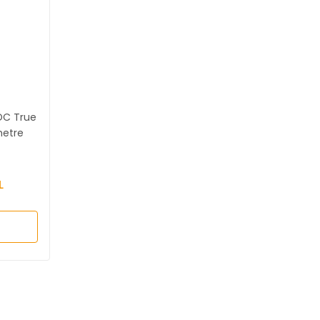
DC True
etre
L