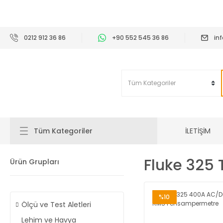
2
0212 912 36 86
+90 552 545 36 86
in
İLETİŞİM
Tüm Kategoriler
Fluke 325
Ürün Grupları
%10
Ölçü ve Test Aletleri
Lehim ve Havya