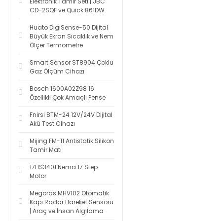
Elektronik Tamir Seti | JBC
CD-2SQF ve Quick 861DW
Huato DigiSense-50 Dijital
Büyük Ekran Sıcaklık ve Nem
Ölçer Termometre
Smart Sensor ST8904 Çoklu
Gaz Ölçüm Cihazı
Bosch 1600A02Z98 16
Özellikli Çok Amaçlı Pense
Fnirsi BTM-24 12V/24V Dijital
Akü Test Cihazı
Mijing FM-11 Antistatik Silikon
Tamir Matı
17HS3401 Nema 17 Step
Motor
Megoras MHV102 Otomatik
Kapı Radar Hareket Sensörü
| Araç ve İnsan Algılama