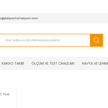
950 TL ve Üstü Tüm Siparişlerinizde KARGO BEDAVA ( HepsiJET
fo@perpaotomasyon.com
KARGO TAKİBİ
ÖLÇÜM VE TEST CİHAZLARI
HAVYA VE LEHİM