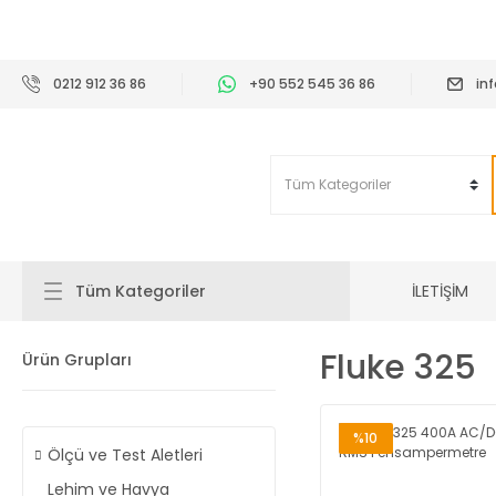
2
0212 912 36 86
+90 552 545 36 86
in
İLETİŞİM
Tüm Kategoriler
Fluke 325
Ürün Grupları
%10
Ölçü ve Test Aletleri
Lehim ve Havya