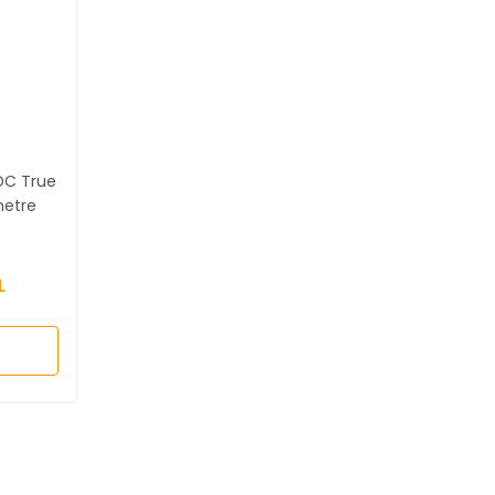
DC True
etre
L