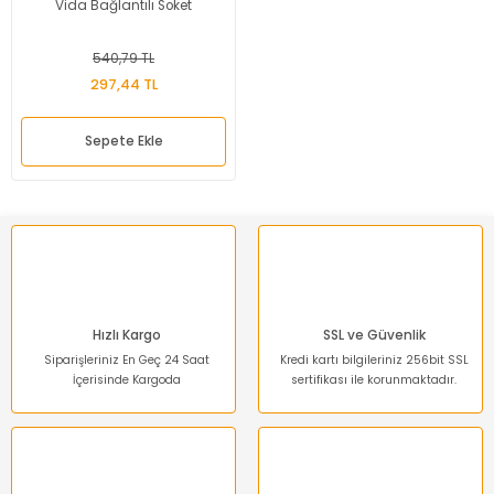
Vida Bağlantılı Soket
540,79 TL
297,44 TL
Sepete Ekle
Hızlı Kargo
SSL ve Güvenlik
Siparişleriniz En Geç 24 Saat
Kredi kartı bilgileriniz 256bit SSL
İçerisinde Kargoda
sertifikası ile korunmaktadır.