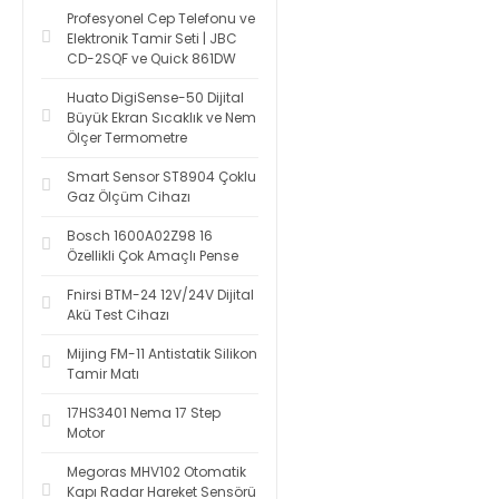
Profesyonel Cep Telefonu ve
Elektronik Tamir Seti | JBC
CD-2SQF ve Quick 861DW
Huato DigiSense-50 Dijital
Büyük Ekran Sıcaklık ve Nem
Ölçer Termometre
Smart Sensor ST8904 Çoklu
Gaz Ölçüm Cihazı
Bosch 1600A02Z98 16
Özellikli Çok Amaçlı Pense
Fnirsi BTM-24 12V/24V Dijital
Akü Test Cihazı
Mijing FM-11 Antistatik Silikon
Tamir Matı
17HS3401 Nema 17 Step
Motor
Megoras MHV102 Otomatik
Kapı Radar Hareket Sensörü