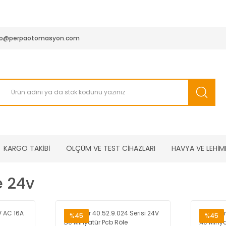
950 TL ve Üstü Tüm Siparişlerinizde KARGO BEDAVA ( HepsiJET
fo@perpaotomasyon.com
KARGO TAKİBİ
ÖLÇÜM VE TEST CİHAZLARI
HAVYA VE LEHİM
e 24v
%45
%45