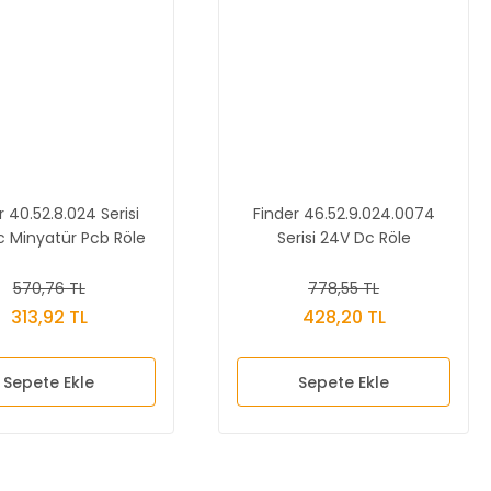
r 40.52.8.024 Serisi
Finder 46.52.9.024.0074
c Minyatür Pcb Röle
Serisi 24V Dc Röle
570,76 TL
778,55 TL
313,92 TL
428,20 TL
Sepete Ekle
Sepete Ekle