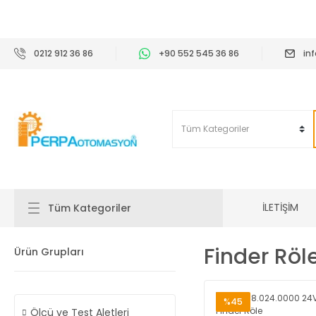
2
0212 912 36 86
+90 552 545 36 86
in
İLETİŞİM
Tüm Kategoriler
Finder Röl
Ürün Grupları
%45
Ölçü ve Test Aletleri