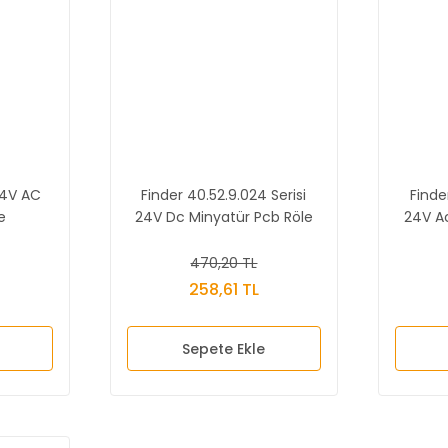
24V AC
Finder 40.52.9.024 Serisi
Finde
e
24V Dc Minyatür Pcb Röle
24V A
470,20 TL
258,61 TL
Sepete Ekle