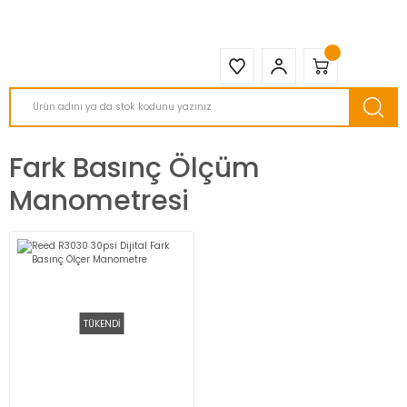
2950 TL ve Üstü Tüm Siparişlerinizde KARGO BEDAVA ( HepsiJET )
Fark Basınç Ölçüm
Manometresi
TÜKENDİ