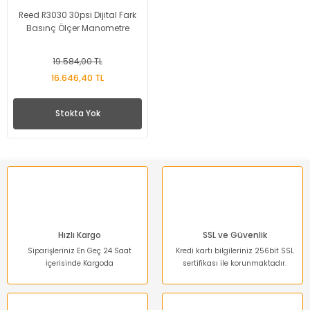
Reed R3030 30psi Dijital Fark
Basınç Ölçer Manometre
19.584,00 TL
16.646,40 TL
Stokta Yok
Hızlı Kargo
SSL ve Güvenlik
Siparişleriniz En Geç 24 Saat
Kredi kartı bilgileriniz 256bit SSL
İçerisinde Kargoda
sertifikası ile korunmaktadır.