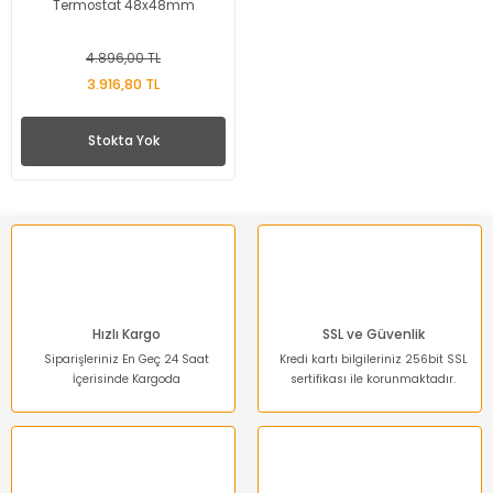
Termostat 48x48mm
4.896,00 TL
3.916,80 TL
Stokta Yok
Hızlı Kargo
SSL ve Güvenlik
Siparişleriniz En Geç 24 Saat
Kredi kartı bilgileriniz 256bit SSL
İçerisinde Kargoda
sertifikası ile korunmaktadır.