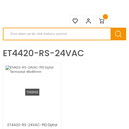
2950 TL ve Üstü Tüm Siparişlerinizde KARGO BEDAVA ( HepsiJET )
ET4420-RS-24VAC
TÜKENDİ
ET4420-RS-24VAC-PID Dijital