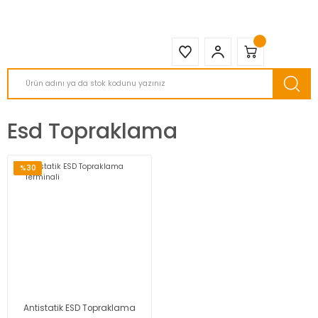
2950 TL ve Üstü Tüm Siparişlerinizde KARGO BEDAVA ( HepsiJET )
Esd Topraklama
%30
Antistatik ESD Topraklama