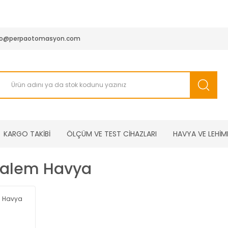
950 TL ve Üstü Tüm Siparişlerinizde KARGO BEDAVA ( HepsiJET
fo@perpaotomasyon.com
KARGO TAKİBİ
ÖLÇÜM VE TEST CİHAZLARI
HAVYA VE LEHİM
Kalem Havya