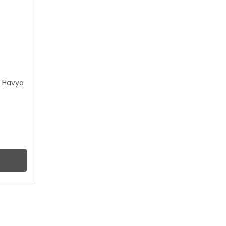
m Havya
L