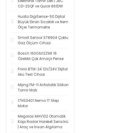
Elektronik Tamir Seti | JBC
CD-2SQF ve Quick 861DW
Huato DigiSense-50 Dijital
Büyük Ekran Sıcaklık ve Nem
Ölçer Termometre
Smart Sensor ST8904 Çoklu
Gaz Ölçüm Cihazı
Bosch 1600A02Z98 16
Özellikli Çok Amaçlı Pense
Fnirsi BTM-24 12V/24V Dijital
Akü Test Cihazı
Mijing FM-11 Antistatik Silikon
Tamir Matı
17HS3401 Nema 17 Step
Motor
Megoras MHV102 Otomatik
Kapı Radar Hareket Sensörü
| Araç ve İnsan Algılama