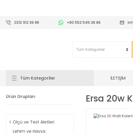
2
0212 912 36 86
+90 552 545 36 86
in
İLETİŞİM
Tüm Kategoriler
Ersa 20w 
Ürün Grupları
Ölçü ve Test Aletleri
Lehim ve Havya