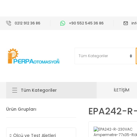
2
0212 912 36 86
+90 552 545 36 86
in
İLETİŞİM
Tüm Kategoriler
EPA242-R
Ürün Grupları
Ölçü ve Test Aletleri