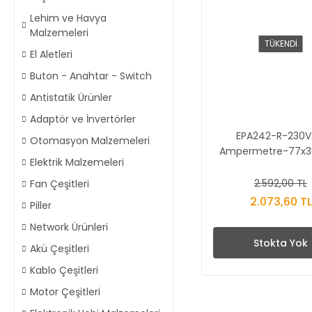
Lehim ve Havya
Malzemeleri
TÜKENDİ
El Aletleri
Buton - Anahtar - Switch
Antistatik Ürünler
Adaptör ve İnvertörler
EPA242-R-230
Otomasyon Malzemeleri
Ampermetre-77x3
Elektrik Malzemeleri
Çıkışlı
2.592,00 TL
Fan Çeşitleri
2.073,60 TL
Piller
Network Ürünleri
Stokta Yok
Akü Çeşitleri
Kablo Çeşitleri
Motor Çeşitleri