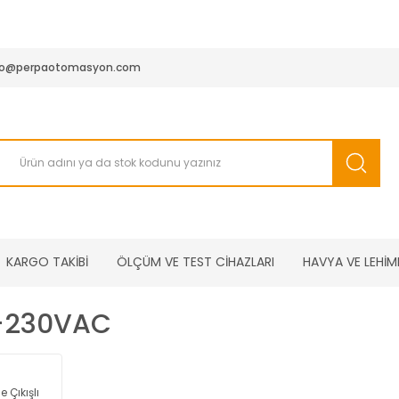
950 TL ve Üstü Tüm Siparişlerinizde KARGO BEDAVA ( HepsiJET
fo@perpaotomasyon.com
KARGO TAKİBİ
ÖLÇÜM VE TEST CİHAZLARI
HAVYA VE LEHİM
-230VAC