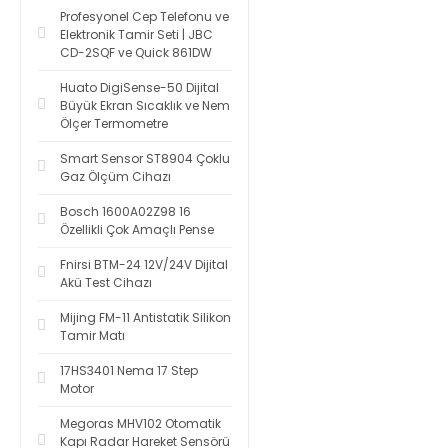
Profesyonel Cep Telefonu ve
Elektronik Tamir Seti | JBC
CD-2SQF ve Quick 861DW
Huato DigiSense-50 Dijital
Büyük Ekran Sıcaklık ve Nem
Ölçer Termometre
Smart Sensor ST8904 Çoklu
Gaz Ölçüm Cihazı
Bosch 1600A02Z98 16
Özellikli Çok Amaçlı Pense
Fnirsi BTM-24 12V/24V Dijital
Akü Test Cihazı
Mijing FM-11 Antistatik Silikon
Tamir Matı
17HS3401 Nema 17 Step
Motor
Megoras MHV102 Otomatik
Kapı Radar Hareket Sensörü