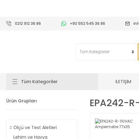
2
0212 912 36 86
+90 552 545 36 86
in
İLETİŞİM
Tüm Kategoriler
EPA242-R
Ürün Grupları
Ölçü ve Test Aletleri
Lehim ve Havya