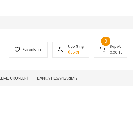
 )
0
Üye Girişi
Sepet
Favorilerim
Üye Ol
0,00 TL
LEME ÜRÜNLERİ
BANKA HESAPLARIMIZ