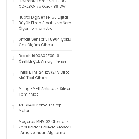
Elektronik Tamir Seti | JBC
CD-2SQF ve Quick 861DW
Huato DigiSense-50 Dijital
Büyük Ekran Sıcaklık ve Nem
Ölçer Termometre
Smart Sensor ST8904 Çoklu
Gaz Ölçüm Cihazı
Bosch 1600A02Z98 16
Özellikli Çok Amaçlı Pense
Fnirsi BTM-24 12V/24V Dijital
Akü Test Cihazı
Mijing FM-11 Antistatik Silikon
Tamir Matı
17HS3401 Nema 17 Step
Motor
Megoras MHV102 Otomatik
Kapı Radar Hareket Sensörü
| Araç ve İnsan Algılama