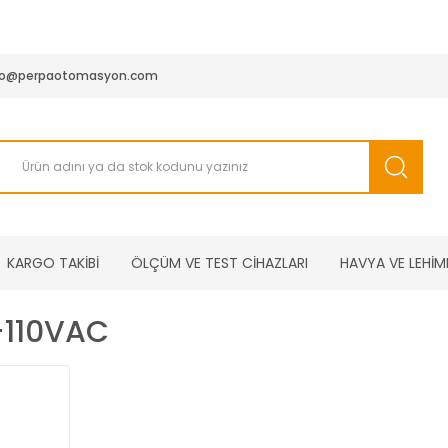
950 TL ve Üstü Tüm Siparişlerinizde KARGO BEDAVA ( HepsiJET
fo@perpaotomasyon.com
KARGO TAKİBİ
ÖLÇÜM VE TEST CİHAZLARI
HAVYA VE LEHİM
-110VAC