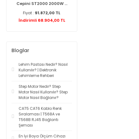
...
Cepini ST2000 2000W ...
Knipex 975110 Networ ...
Fiyat :
91.872,00 TL
Fiyat :
2.787,60 TL
L
İndirimli 68.904,00 TL
İndirimli 2.425,21 TL
Bloglar
Lehim Pastası Nedir? Nasıl
Kullanılır? | Elektronik
Lehimleme Rehberi
Step Motor Nedir? Step
Motor Nasıl Kullanılır? Step
Motor Nasıl Bağlanır?
CAT5 CAT6 Kablo Renk
Sıralaması | T568A ve
T568B RJ45 Bağlantı
Şeması
En İyi Boya Ölçüm Cihazı