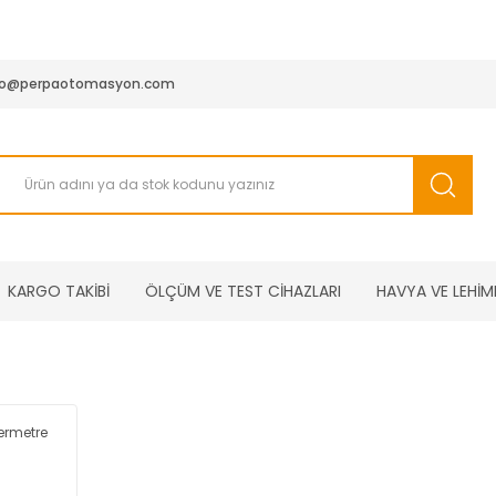
950 TL ve Üstü Tüm Siparişlerinizde KARGO BEDAVA ( HepsiJET
fo@perpaotomasyon.com
KARGO TAKİBİ
ÖLÇÜM VE TEST CİHAZLARI
HAVYA VE LEHİM