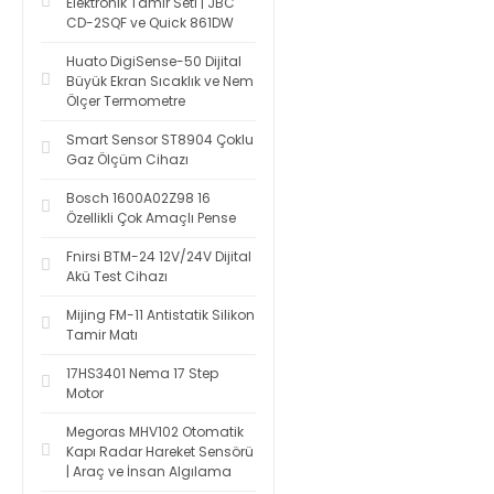
Elektronik Tamir Seti | JBC
CD-2SQF ve Quick 861DW
Huato DigiSense-50 Dijital
Büyük Ekran Sıcaklık ve Nem
Ölçer Termometre
Smart Sensor ST8904 Çoklu
Gaz Ölçüm Cihazı
Bosch 1600A02Z98 16
Özellikli Çok Amaçlı Pense
Fnirsi BTM-24 12V/24V Dijital
Akü Test Cihazı
Mijing FM-11 Antistatik Silikon
Tamir Matı
17HS3401 Nema 17 Step
Motor
Megoras MHV102 Otomatik
Kapı Radar Hareket Sensörü
| Araç ve İnsan Algılama