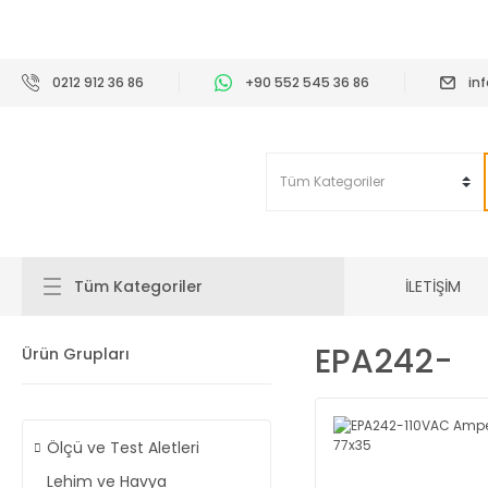
2
0212 912 36 86
+90 552 545 36 86
in
İLETİŞİM
Tüm Kategoriler
EPA242-
Ürün Grupları
Ölçü ve Test Aletleri
Lehim ve Havya