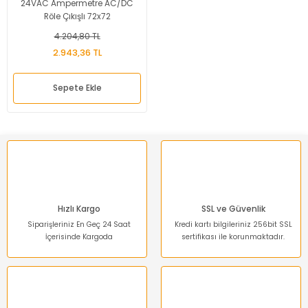
24VAC Ampermetre AC/DC
Röle Çıkışlı 72x72
4.204,80 TL
2.943,36 TL
Sepete Ekle
Hızlı Kargo
SSL ve Güvenlik
Siparişleriniz En Geç 24 Saat
Kredi kartı bilgileriniz 256bit SSL
İçerisinde Kargoda
sertifikası ile korunmaktadır.