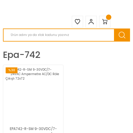
2950 TL ve Üstü Tüm Siparişlerinizde KARGO BEDAVA ( HepsiJET )
Epa-742
%30
EPA742-R-SM 9-30VDC/7-