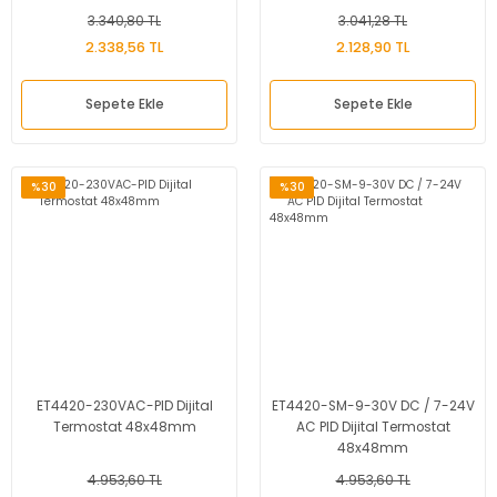
3.340,80 TL
3.041,28 TL
2.338,56 TL
2.128,90 TL
Sepete Ekle
Sepete Ekle
%30
%30
ET4420-230VAC-PID Dijital
ET4420-SM-9-30V DC / 7-24V
Termostat 48x48mm
AC PID Dijital Termostat
48x48mm
4.953,60 TL
4.953,60 TL