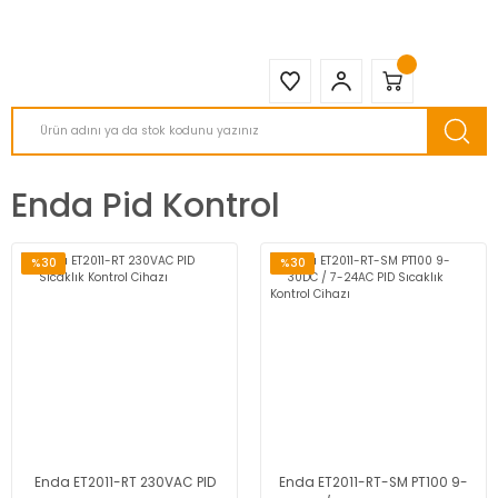
2950 TL ve Üstü Tüm Siparişlerinizde KARGO BEDAVA ( HepsiJET )
Enda Pid Kontrol
%30
%30
Enda ET2011-RT 230VAC PID
Enda ET2011-RT-SM PT100 9-