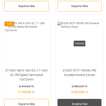
Sepete Ekle
Sepete Ekle
%30
TÜKENDİ
ET7420-SM 9-30V DC / 7-24V
ET2011-RT/T-110VAC PID
AC PID Dijital Termostat
Sıcaklık Kontrol Cihazı
72x72mm
5.414,40 TL
2.880,00 TL
3.790,08 TL
2.304,00 TL
Sepete Ekle
Stokta Yok