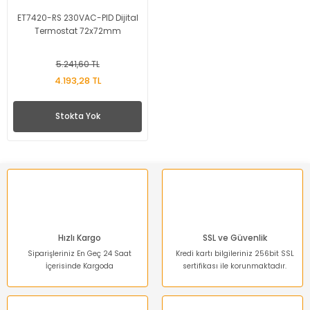
ET7420-RS 230VAC-PID Dijital
Termostat 72x72mm
5.241,60 TL
4.193,28 TL
Stokta Yok
Hızlı Kargo
SSL ve Güvenlik
Siparişleriniz En Geç 24 Saat
Kredi kartı bilgileriniz 256bit SSL
İçerisinde Kargoda
sertifikası ile korunmaktadır.