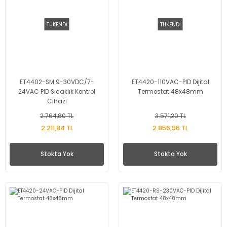
TÜKENDİ
TÜKENDİ
ET4402-SM 9-30VDC/7-
ET4420-110VAC-PID Dijital
24VAC PID Sıcaklık Kontrol
Termostat 48x48mm
Cihazı
2.764,80 TL
3.571,20 TL
2.211,84 TL
2.856,96 TL
Stokta Yok
Stokta Yok