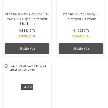
ET4420-SM-RS-9-30V DC / 7-
ET7420-110VAC-PID Dijital
24V AC PID Dijital Termostat
Termostat 72x72mm
48x48mm
4.838,40 TL
4.492,80 TL
3.870,72 TL
3.594,24 TL
Stokta Yok
Stokta Yok
TÜKENDİ