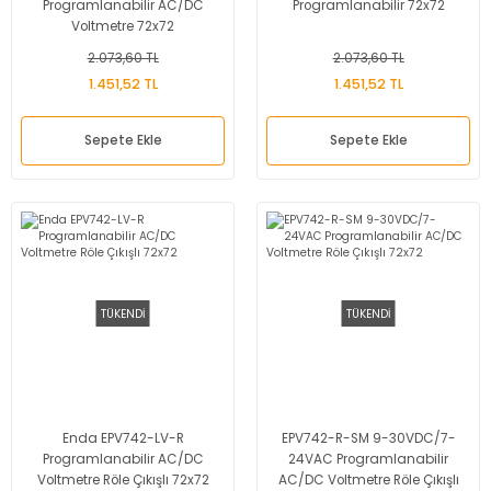
Programlanabilir AC/DC
Programlanabilir 72x72
Voltmetre 72x72
2.073,60 TL
2.073,60 TL
1.451,52 TL
1.451,52 TL
Sepete Ekle
Sepete Ekle
TÜKENDİ
TÜKENDİ
Enda EPV742-LV-R
EPV742-R-SM 9-30VDC/7-
Programlanabilir AC/DC
24VAC Programlanabilir
Voltmetre Röle Çıkışlı 72x72
AC/DC Voltmetre Röle Çıkışlı