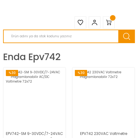
2950 TL ve Üstü Tüm Siparişlerinizde KARGO BEDAVA ( HepsiJET )
Enda Epv742
%30
%30
EPV742-SM 9-30VDC/7-24VAC
EPV742 230VAC Voltmetre