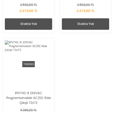
72x72
2.592,00 TL
2.592,00 TL
2.073,60 TL
2.073,60 TL
Stokta Yok
Stokta Yok
TÜKENDİ
EPV742-R 230VAC
Programlanabilir AC/DC Röle
Çıkışlı 72x72
3.283,20 TL