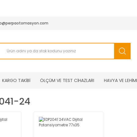
950 TL ve Üstü Tüm Siparişlerinizde KARGO BEDAVA ( HepsiJET
fo@perpaotomasyon.com
KARGO TAKİBİ
ÖLÇÜM VE TEST CİHAZLARI
HAVYA VE LEHİM
041-24