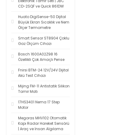
Elektronik Tamir Seti | JBC
CD-2SQF ve Quick 861DW
Huato DigiSense-50 Dijital
Büyük Ekran Sıcaklık ve Nem
Ölçer Termometre
Smart Sensor ST8904 Çoklu
Gaz Ölçüm Cihazı
Bosch 1600A02Z98 16
Özellikli Çok Amaçlı Pense
Fnirsi BTM-24 12V/24V Dijital
Akü Test Cihazı
Mijing FM-11 Antistatik Silikon
Tamir Matı
17HS3401 Nema 17 Step
Motor
Megoras MHV102 Otomatik
Kapı Radar Hareket Sensörü
| Araç ve İnsan Algılama