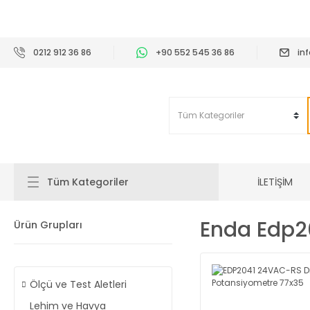
2
0212 912 36 86
+90 552 545 36 86
in
İLETİŞİM
Tüm Kategoriler
Enda Edp2
Ürün Grupları
Ölçü ve Test Aletleri
Lehim ve Havya