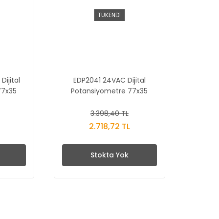
TÜKENDİ
ijital
EDP2041 24VAC Dijital
77x35
Potansiyometre 77x35
3.398,40 TL
L
2.718,72 TL
Stokta Yok