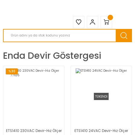
2950 TL ve Üstü Tüm Siparişlerinizde KARGO BEDAVA ( HepsiJET )
Enda Devir Göstergesi
%30
TÜKENDİ
ETS1410 230VAC Devir-Hız Ölçer
ETS1410 24VAC Devir-Hız Ölçer