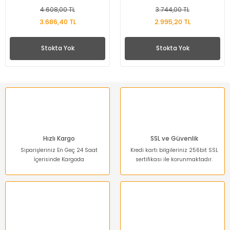
4.608,00 TL
3.744,00 TL
3.686,40 TL
2.995,20 TL
Stokta Yok
Stokta Yok
Hızlı Kargo
SSL ve Güvenlik
Siparişleriniz En Geç 24 Saat
Kredi kartı bilgileriniz 256bit SSL
İçerisinde Kargoda
sertifikası ile korunmaktadır.