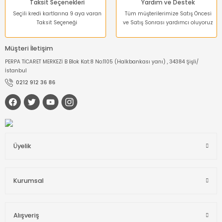
Taksit Seçenekleri
Yardım ve Destek
Seçili kredi kartlarına 9 aya varan
Tüm müşterilerimize Satış Öncesi
Taksit Seçeneği
ve Satış Sonrası yardımcı oluyoruz
Müşteri İletişim
PERPA TİCARET MERKEZİ B Blok Kat:8 No:1105 (Halkbankası yanı) , 34384 Şişli/
İstanbul
0212 912 36 86
Üyelik
Kurumsal
Alışveriş