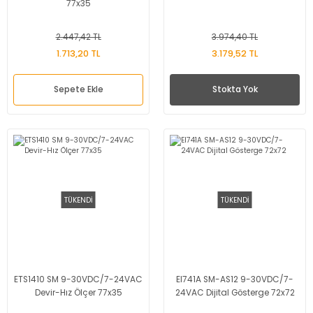
77x35
2.447,42 TL
3.974,40 TL
1.713,20 TL
3.179,52 TL
Sepete Ekle
Stokta Yok
TÜKENDİ
TÜKENDİ
ETS1410 SM 9-30VDC/7-24VAC
EI741A SM-AS12 9-30VDC/7-
Devir-Hız Ölçer 77x35
24VAC Dijital Gösterge 72x72