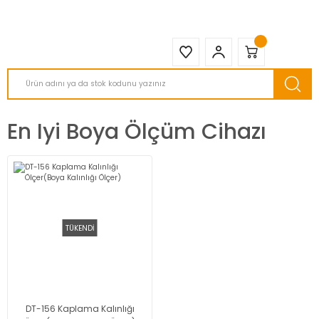
2950 TL ve Üstü Tüm Siparişlerinizde KARGO BEDAVA ( HepsiJET )
En Iyi Boya Ölçüm Cihazı
TÜKENDİ
DT-156 Kaplama Kalınlığı