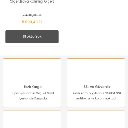
Ölçer(Boya Kalınlığı Ölçer)
7.488,00 TL
5.990,40 TL
Stokta Yok
Hızlı Kargo
SSL ve Güvenlik
Siparişleriniz En Geç 24 Saat
Kredi kartı bilgileriniz 256bit SSL
İçerisinde Kargoda
sertifikası ile korunmaktadır.