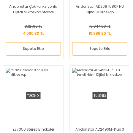
Andonstar Çok Fonksiyonlu
Andonstar AD208 1080P HD
Dijital Mikroskop Standı
Dijital Mikroskop
8.121,60 TL
10.944,00 TL
4.060,80 TL
10.396,80 TL
Sepete Ekle
Sepete Ekle
TÜKENDİ
TÜKENDİ
ZS7050 Stereo Binoküler
Andonstar AD249SM-Plus 3