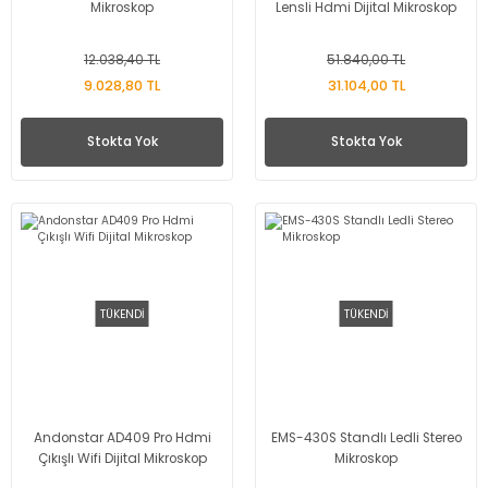
Mikroskop
Lensli Hdmi Dijital Mikroskop
12.038,40 TL
51.840,00 TL
9.028,80 TL
31.104,00 TL
Stokta Yok
Stokta Yok
TÜKENDİ
TÜKENDİ
Andonstar AD409 Pro Hdmi
EMS-430S Standlı Ledli Stereo
Çıkışlı Wifi Dijital Mikroskop
Mikroskop