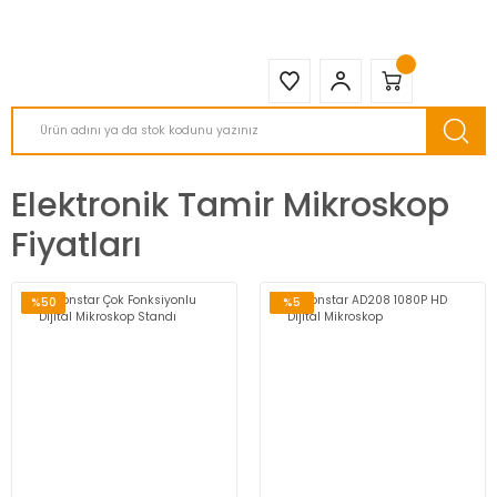
2950 TL ve Üstü Tüm Siparişlerinizde KARGO BEDAVA ( HepsiJET )
Elektronik Tamir Mikroskop
Fiyatları
%50
%5