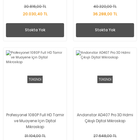
30.816,00 TL
40.320,00 TL
20.030,40 TL
36.288,00 TL
Stokta Yok
Stokta Yok
TÜKENDİ
TÜKENDİ
Profesyonel 1080P Full HD Tamir
Andonstar AD407 Pro 3D Hdmi
ve Muayene İçin Dijital
Çıkışlı Dijital Mikroskop
Mikroskop
31.104,00 TL
27.648,00 TL