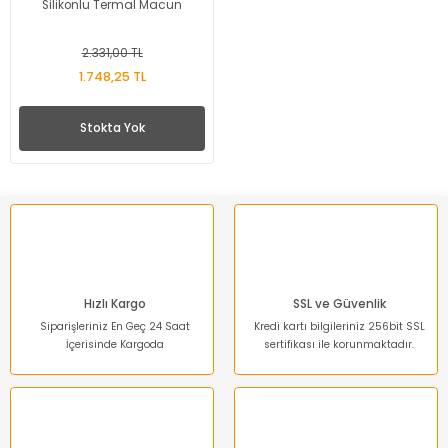
Silikonlu Termal Macun
2.331,00 TL
1.748,25 TL
Stokta Yok
Hızlı Kargo
SSL ve Güvenlik
Siparişleriniz En Geç 24 Saat
Kredi kartı bilgileriniz 256bit SSL
İçerisinde Kargoda
sertifikası ile korunmaktadır.