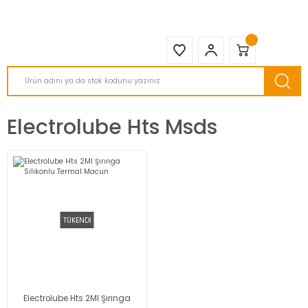
2950 TL ve Üstü Tüm Siparişlerinizde KARGO BEDAVA ( HepsiJET )
Electrolube Hts Msds
TÜKENDİ
Electrolube Hts 2Ml Şırınga