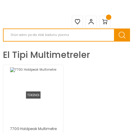
2950 TL ve Üstü Tüm Siparişlerinizde KARGO BEDAVA ( HepsiJET )
El Tipi Multimetreler
TÜKENDİ
770G Holdpeak Multimetre