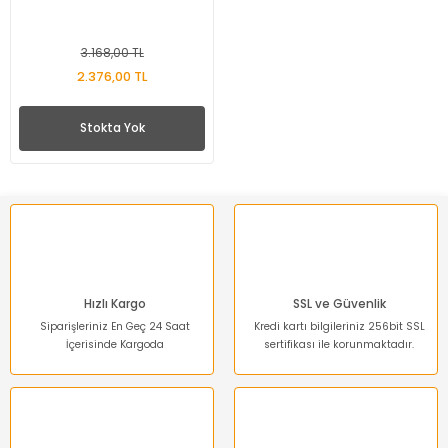
3.168,00 TL
2.376,00 TL
Stokta Yok
Hızlı Kargo
SSL ve Güvenlik
Siparişleriniz En Geç 24 Saat
Kredi kartı bilgileriniz 256bit SSL
İçerisinde Kargoda
sertifikası ile korunmaktadır.