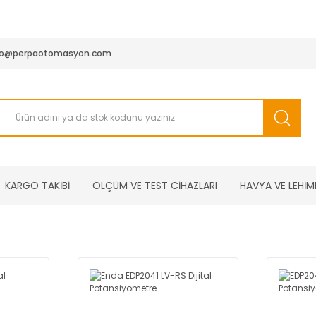
950 TL ve Üstü Tüm Siparişlerinizde KARGO BEDAVA ( HepsiJET
fo@perpaotomasyon.com
KARGO TAKİBİ
ÖLÇÜM VE TEST CİHAZLARI
HAVYA VE LEHİM