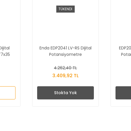
TÜKENDİ
jital
Enda EDP2041 LV-RS Dijital
EDP20
77x35
Potansiyometre
Pota
4.262,40 TL
3.409,92 TL
Stokta Yok