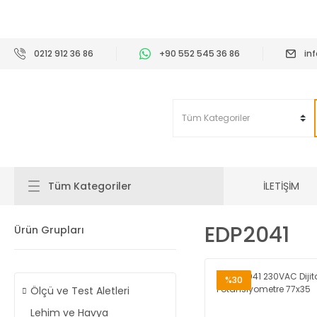
2
0212 912 36 86
+90 552 545 36 86
in
İLETİŞİM
Tüm Kategoriler
EDP2041
Ürün Grupları
%30
Ölçü ve Test Aletleri
Lehim ve Havya