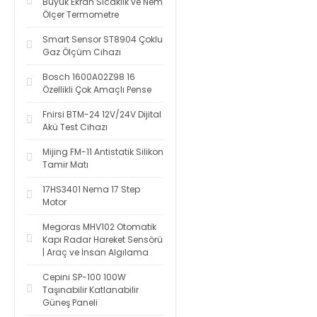
Büyük Ekran Sıcaklık ve Nem
Ölçer Termometre
Smart Sensor ST8904 Çoklu
Gaz Ölçüm Cihazı
Bosch 1600A02Z98 16
Özellikli Çok Amaçlı Pense
Fnirsi BTM-24 12V/24V Dijital
Akü Test Cihazı
Mijing FM-11 Antistatik Silikon
Tamir Matı
17HS3401 Nema 17 Step
Motor
Megoras MHV102 Otomatik
Kapı Radar Hareket Sensörü
| Araç ve İnsan Algılama
Cepini SP-100 100W
Taşınabilir Katlanabilir
Güneş Paneli