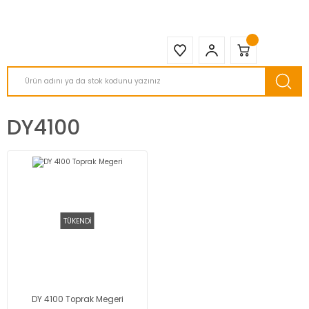
2950 TL ve Üstü Tüm Siparişlerinizde KARGO BEDAVA ( HepsiJET )
DY4100
TÜKENDİ
DY 4100 Toprak Megeri