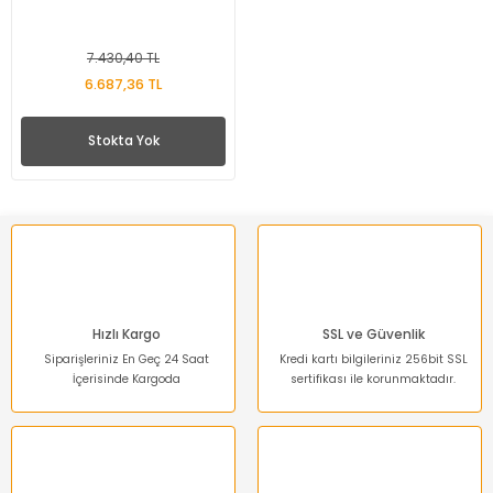
7.430,40 TL
6.687,36 TL
Stokta Yok
Hızlı Kargo
SSL ve Güvenlik
Siparişleriniz En Geç 24 Saat
Kredi kartı bilgileriniz 256bit SSL
İçerisinde Kargoda
sertifikası ile korunmaktadır.