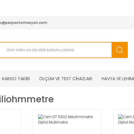
950 TL ve Üstü Tüm Siparişlerinizde KARGO BEDAVA ( HepsiJET
fo@perpaotomasyon.com
KARGO TAKİBİ
ÖLÇÜM VE TEST CİHAZLARI
HAVYA VE LEHİM
iliohmmetre