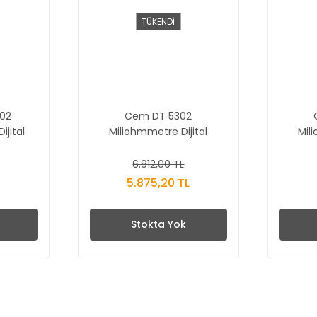
TÜKENDİ
02
Cem DT 5302
ijital
Miliohmmetre Dijital
Mil
Multimetre
6.912,00 TL
5.875,20 TL
Stokta Yok