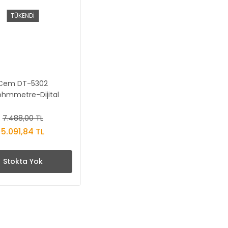
TÜKENDİ
Cem DT-5302
iohmmetre-Dijital
Multimetre
7.488,00 TL
5.091,84 TL
Stokta Yok