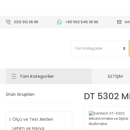
2
0212 912 36 86
+90 552 545 36 86
in
İLETİŞİM
Tüm Kategoriler
DT 5302 M
Ürün Grupları
Ölçü ve Test Aletleri
Lehim ve Havya