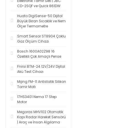
Elektronik Tamir Seti | JBC
CD-2SQF ve Quick 861DW
Huato DigiSense-50 Dijital
Büyük Ekran Sıcaklık ve Nem
Ölçer Termometre
Smart Sensor ST8904 Çoklu
Gaz Ölçüm Cihazı
Bosch 1600A02Z98 16
Özellikli Çok Amaçlı Pense
Fnirsi BTM-24 12V/24V Dijital
Akü Test Cihazı
Mijing FM-11 Antistatik Silikon
Tamir Matı
17HS3401 Nema 17 Step
Motor
Megoras MHV102 Otomatik
Kapı Radar Hareket Sensörü
| Araç ve İnsan Algılama