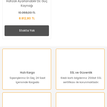
Hafızalı Ayarlanabilir Dc Güç
Kaynağı
10.368,00 TL
8.812,80 TL
Stokta Yok
Hızlı Kargo
SSL ve Güvenlik
Siparişleriniz En Geç 24 Saat
Kredi kartı bilgileriniz 256bit SSL
İçerisinde Kargoda
sertifikası ile korunmaktadır.