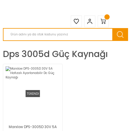
2950 TL ve Üstü Tüm Siparişlerinizde KARGO BEDAVA ( HepsiJET )
Dps 3005d Güç Kaynağı
TÜKENDİ
Marxlow DPS-3005D 30V 5A