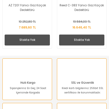
AZ 7201 Yanıcı Gaz Kaçak
Reed C-383 Yanıcı Gaz Kaçak
Dedektörü
Dedektörü
10.252,80 TL
19.584,00 TL
7.689,60 TL
16.646,40 TL
Stokta Yok
Stokta Yok
Hızlı Kargo
SSL ve Güvenlik
Siparişleriniz En Geç 24 Saat
Kredi kartı bilgileriniz 256bit SSL
İçerisinde Kargoda
sertifikası ile korunmaktadır.