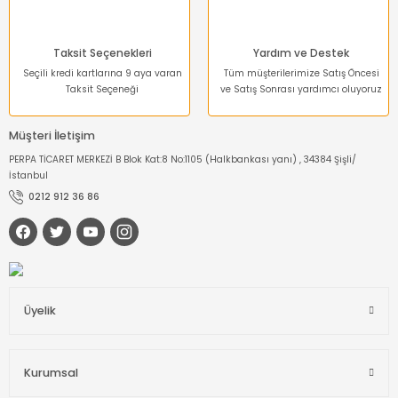
Dinamometre-
Newtonmetre
Taksit Seçenekleri
Yardım ve Destek
Torkmetre-Tork Ölçüm
Seçili kredi kartlarına 9 aya varan
Tüm müşterilerimize Satış Öncesi
Taksit Seçeneği
ve Satış Sonrası yardımcı oluyoruz
Takometre
Müşteri İletişim
Shoremetre - Sertlik
PERPA TİCARET MERKEZİ B Blok Kat:8 No:1105 (Halkbankası yanı) , 34384 Şişli/
Ölçer
İstanbul
0212 912 36 86
Kumpas ve Mikrometre
Çeşitleri
Dijital Teraziler
Üyelik
Diğer Ölçü Aletleri
Boya Kalınlığı Ölçer
Kurumsal