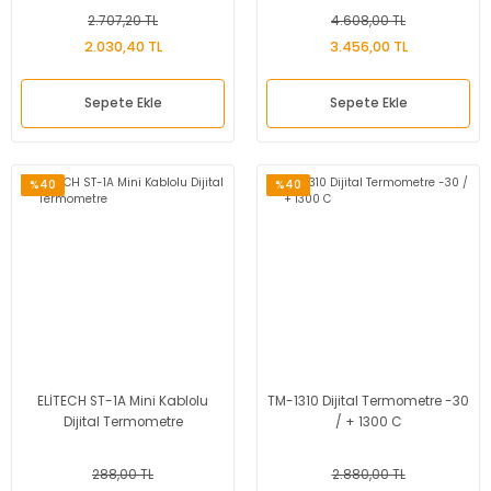
2.707,20 TL
4.608,00 TL
2.030,40 TL
3.456,00 TL
Sepete Ekle
Sepete Ekle
%40
%40
ELİTECH ST-1A Mini Kablolu
TM-1310 Dijital Termometre -30
Dijital Termometre
/ + 1300 C
288,00 TL
2.880,00 TL