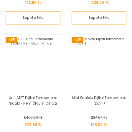
172,80 TL
1.728,00 TL
Sepete Ekle
Sepete Ekle
%55
%35
Unit A12T Dijital Termometre
Mini Kablolu Dijital Termometre
Sıcaklık Nem Ölçüm Cihazı
(DC-1)
1.497,60 TL
224,64 TL
673,92 TL
146,02 TL