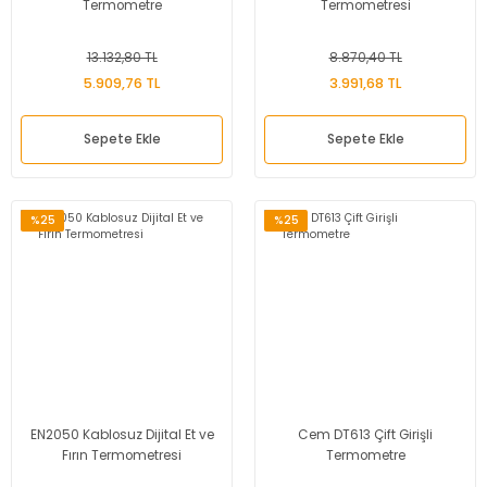
Termometre
Termometresi
13.132,80 TL
8.870,40 TL
5.909,76 TL
3.991,68 TL
Sepete Ekle
Sepete Ekle
%25
%25
EN2050 Kablosuz Dijital Et ve
Cem DT613 Çift Girişli
Fırın Termometresi
Termometre