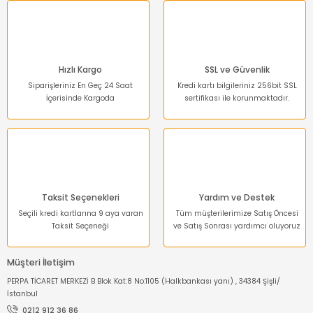
Hızlı Kargo
SSL ve Güvenlik
Siparişleriniz En Geç 24 Saat
Kredi kartı bilgileriniz 256bit SSL
İçerisinde Kargoda
sertifikası ile korunmaktadır.
Taksit Seçenekleri
Yardım ve Destek
Seçili kredi kartlarına 9 aya varan
Tüm müşterilerimize Satış Öncesi
Taksit Seçeneği
ve Satış Sonrası yardımcı oluyoruz
Müşteri İletişim
PERPA TİCARET MERKEZİ B Blok Kat:8 No:1105 (Halkbankası yanı) , 34384 Şişli/
İstanbul
0212 912 36 86