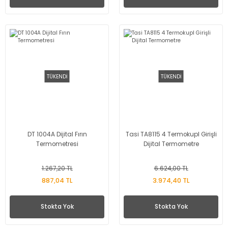
TÜKENDİ
TÜKENDİ
DT 1004A Dijital Fırın
Tasi TA8115 4 Termokupl Girişli
Termometresi
Dijital Termometre
1.267,20 TL
6.624,00 TL
887,04 TL
3.974,40 TL
Stokta Yok
Stokta Yok