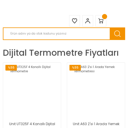
2950 TL ve Üstü Tüm Siparişlerinizde KARGO BEDAVA ( HepsiJET )
Dijital Termometre Fiyatları
%55
%55
Unit UT325F 4 Kanallı Dijital
Unit A63 2'si 1 Arada Yemek