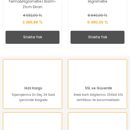
Termo&Higrometre | Alarm-
Higrometre
21cm Ekran
4.032,00 TL
8.640,00 TL
3.386,88 TL
6.480,00 TL
Stokta Yok
Stokta Yok
Hızlı Kargo
SSL ve Güvenlik
Siparişleriniz En Geç 24 Saat
Kredi kartı bilgileriniz 256bit SSL
İçerisinde Kargoda
sertifikası ile korunmaktadır.