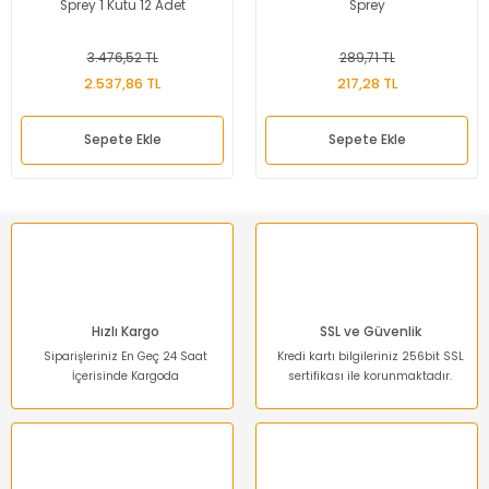
Sprey 1 Kutu 12 Adet
Sprey
3.476,52 TL
289,71 TL
2.537,86 TL
217,28 TL
Sepete Ekle
Sepete Ekle
Hızlı Kargo
SSL ve Güvenlik
Siparişleriniz En Geç 24 Saat
Kredi kartı bilgileriniz 256bit SSL
İçerisinde Kargoda
sertifikası ile korunmaktadır.