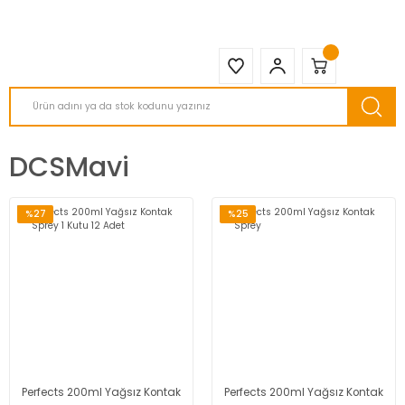
2950 TL ve Üstü Tüm Siparişlerinizde KARGO BEDAVA ( HepsiJET )
DCSMavi
%27
%25
Perfects 200ml Yağsız Kontak
Perfects 200ml Yağsız Kontak