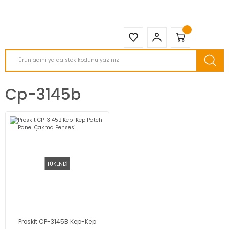
2950 TL ve Üstü Tüm Siparişlerinizde KARGO BEDAVA ( HepsiJET )
Cp-3145b
TÜKENDİ
Proskit CP-3145B Kep-Kep