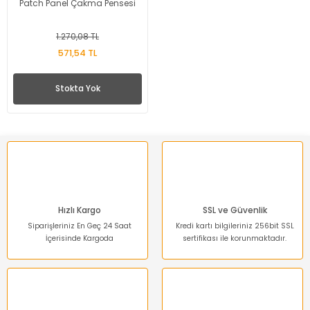
Patch Panel Çakma Pensesi
1.270,08 TL
571,54 TL
Stokta Yok
Hızlı Kargo
SSL ve Güvenlik
Siparişleriniz En Geç 24 Saat
Kredi kartı bilgileriniz 256bit SSL
İçerisinde Kargoda
sertifikası ile korunmaktadır.