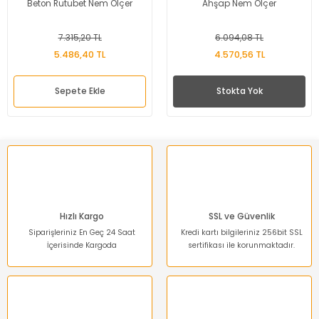
Beton Rutubet Nem Ölçer
Ahşap Nem Ölçer
7.315,20 TL
6.094,08 TL
5.486,40 TL
4.570,56 TL
Sepete Ekle
Stokta Yok
Hızlı Kargo
SSL ve Güvenlik
Siparişleriniz En Geç 24 Saat
Kredi kartı bilgileriniz 256bit SSL
İçerisinde Kargoda
sertifikası ile korunmaktadır.