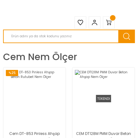
2950 TL ve Üstü Tüm Siparişlerinizde KARGO BEDAVA ( HepsiJET )
Cem Nem Ölçer
%25
TÜKENDİ
Cem DT-853 Pinless Ahşap
CEM DT128M PMM Duvar Beton