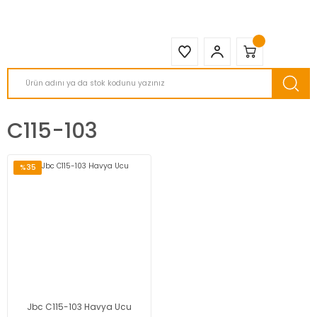
2950 TL ve Üstü Tüm Siparişlerinizde KARGO BEDAVA ( HepsiJET )
C115-103
%35
Jbc C115-103 Havya Ucu