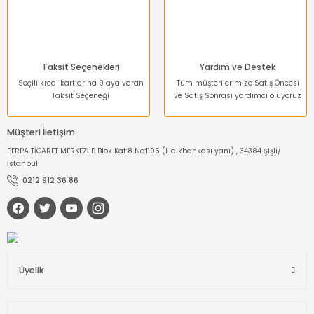
Dinamometre-
Newtonmetre
Torkmetre-Tork Ölçüm
Taksit Seçenekleri
Yardım ve Destek
Seçili kredi kartlarına 9 aya varan
Tüm müşterilerimize Satış Öncesi
Takometre
Taksit Seçeneği
ve Satış Sonrası yardımcı oluyoruz
Shoremetre - Sertlik
Müşteri İletişim
Ölçer
PERPA TİCARET MERKEZİ B Blok Kat:8 No:1105 (Halkbankası yanı) , 34384 Şişli/
İstanbul
Kumpas ve Mikrometre
Çeşitleri
0212 912 36 86
Dijital Teraziler
Diğer Ölçü Aletleri
Üyelik
Boya Kalınlığı Ölçer