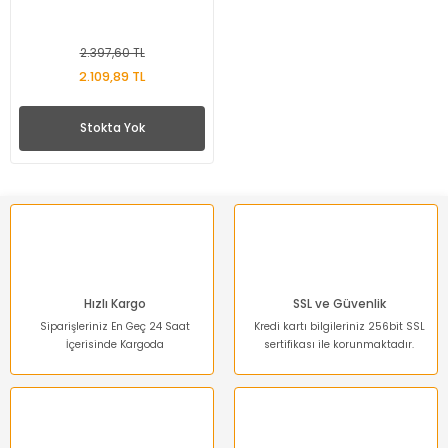
2.397,60 TL
2.109,89 TL
Stokta Yok
Hızlı Kargo
SSL ve Güvenlik
Siparişleriniz En Geç 24 Saat
Kredi kartı bilgileriniz 256bit SSL
İçerisinde Kargoda
sertifikası ile korunmaktadır.