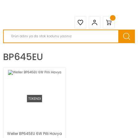
2950 TL ve Üstü Tüm Siparişlerinizde KARGO BEDAVA ( HepsiJET )
BP645EU
TÜKENDİ
Weller BP645EU 6W Pilli Havya