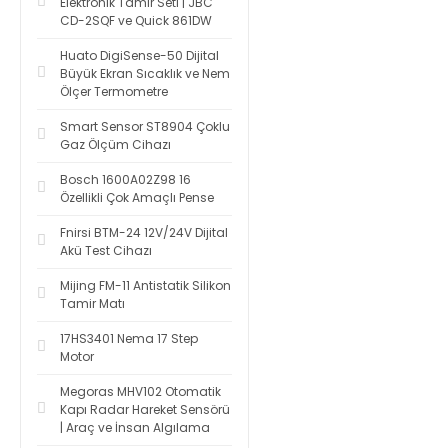
Elektronik Tamir Seti | JBC
CD-2SQF ve Quick 861DW
Huato DigiSense-50 Dijital
Büyük Ekran Sıcaklık ve Nem
Ölçer Termometre
Smart Sensor ST8904 Çoklu
Gaz Ölçüm Cihazı
Bosch 1600A02Z98 16
Özellikli Çok Amaçlı Pense
Fnirsi BTM-24 12V/24V Dijital
Akü Test Cihazı
Mijing FM-11 Antistatik Silikon
Tamir Matı
17HS3401 Nema 17 Step
Motor
Megoras MHV102 Otomatik
Kapı Radar Hareket Sensörü
| Araç ve İnsan Algılama