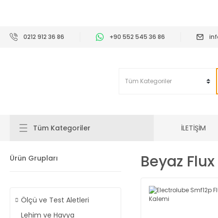
2
0212 912 36 86
+90 552 545 36 86
in
İLETİŞİM
Tüm Kategoriler
Beyaz Flux
Ürün Grupları
Ölçü ve Test Aletleri
Lehim ve Havya