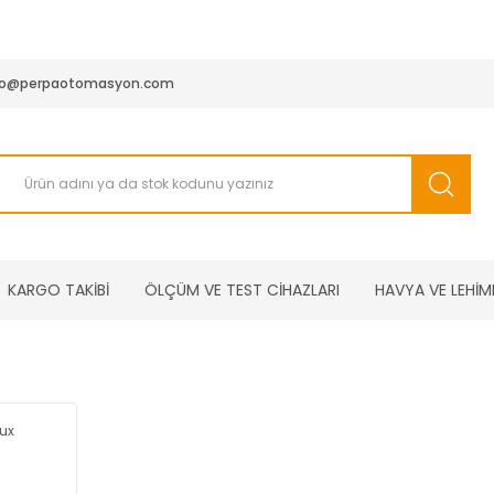
950 TL ve Üstü Tüm Siparişlerinizde KARGO BEDAVA ( HepsiJET
fo@perpaotomasyon.com
KARGO TAKİBİ
ÖLÇÜM VE TEST CİHAZLARI
HAVYA VE LEHİM