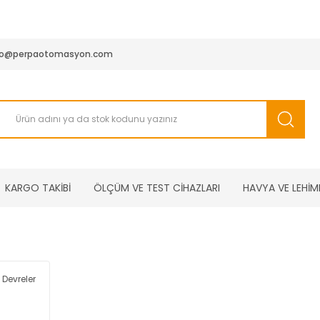
950 TL ve Üstü Tüm Siparişlerinizde KARGO BEDAVA ( HepsiJET
fo@perpaotomasyon.com
KARGO TAKİBİ
ÖLÇÜM VE TEST CİHAZLARI
HAVYA VE LEHİM