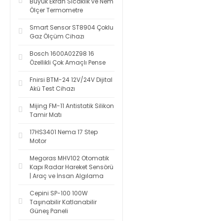
Büyük Ekran Sıcaklık ve Nem
Ölçer Termometre
Smart Sensor ST8904 Çoklu
Gaz Ölçüm Cihazı
Bosch 1600A02Z98 16
Özellikli Çok Amaçlı Pense
Fnirsi BTM-24 12V/24V Dijital
Akü Test Cihazı
Mijing FM-11 Antistatik Silikon
Tamir Matı
17HS3401 Nema 17 Step
Motor
Megoras MHV102 Otomatik
Kapı Radar Hareket Sensörü
| Araç ve İnsan Algılama
Cepini SP-100 100W
Taşınabilir Katlanabilir
Güneş Paneli