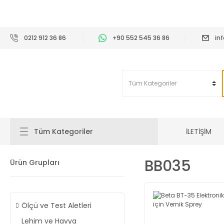
2
0212 912 36 86
+90 552 545 36 86
in
İLETİŞİM
Tüm Kategoriler
BB035
Ürün Grupları
Ölçü ve Test Aletleri
Lehim ve Havya