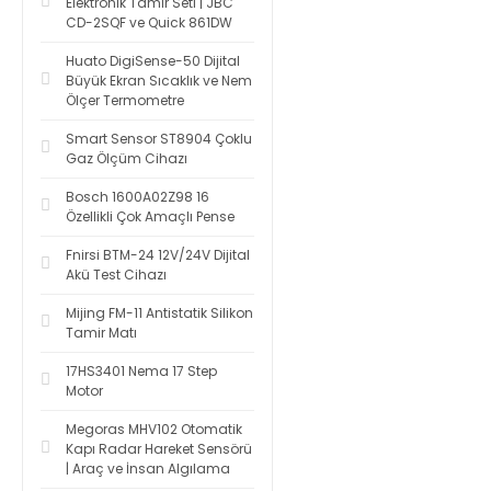
Elektronik Tamir Seti | JBC
CD-2SQF ve Quick 861DW
Huato DigiSense-50 Dijital
Büyük Ekran Sıcaklık ve Nem
Ölçer Termometre
Smart Sensor ST8904 Çoklu
Gaz Ölçüm Cihazı
Bosch 1600A02Z98 16
Özellikli Çok Amaçlı Pense
Fnirsi BTM-24 12V/24V Dijital
Akü Test Cihazı
Mijing FM-11 Antistatik Silikon
Tamir Matı
17HS3401 Nema 17 Step
Motor
Megoras MHV102 Otomatik
Kapı Radar Hareket Sensörü
| Araç ve İnsan Algılama