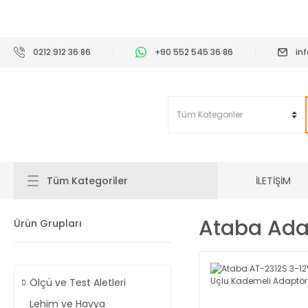
2
0212 912 36 86
+90 552 545 36 86
in
İLETİŞİM
Tüm Kategoriler
Ataba Adap
Ürün Grupları
Ölçü ve Test Aletleri
Lehim ve Havya