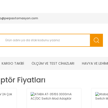
950 TL ve Üstü Tüm Siparişlerinizde KARGO BEDAVA ( HepsiJET
fo@perpaotomasyon.com
KARGO TAKİBİ
ÖLÇÜM VE TEST CİHAZLARI
HAVYA VE LEHİM
tör Fiyatları