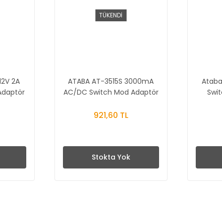
TÜKENDİ
12V 2A
ATABA AT-3515S 3000mA
Ataba
Adaptör
AC/DC Switch Mod Adaptör
Swi
921,60 TL
Stokta Yok