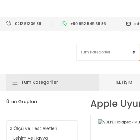
2
0212 912 36 86
+90 552 545 36 86
in
İLETİŞİM
Tüm Kategoriler
Apple Uyu
Ürün Grupları
Ölçü ve Test Aletleri
Lehim ve Havya