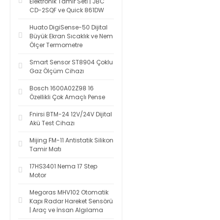
Elektronik Tamir Seti | JBC
CD-2SQF ve Quick 861DW
Huato DigiSense-50 Dijital
Büyük Ekran Sıcaklık ve Nem
Ölçer Termometre
Smart Sensor ST8904 Çoklu
Gaz Ölçüm Cihazı
Bosch 1600A02Z98 16
Özellikli Çok Amaçlı Pense
Fnirsi BTM-24 12V/24V Dijital
Akü Test Cihazı
Mijing FM-11 Antistatik Silikon
Tamir Matı
17HS3401 Nema 17 Step
Motor
Megoras MHV102 Otomatik
Kapı Radar Hareket Sensörü
| Araç ve İnsan Algılama