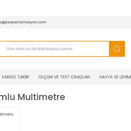
950 TL ve Üstü Tüm Siparişlerinizde KARGO BEDAVA ( HepsiJET
fo@perpaotomasyon.com
KARGO TAKİBİ
ÖLÇÜM VE TEST CİHAZLARI
HAVYA VE LEHİM
mlu Multimetre