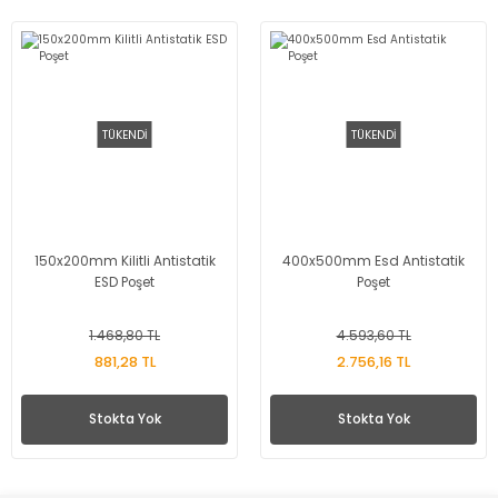
TÜKENDİ
TÜKENDİ
150x200mm Kilitli Antistatik
400x500mm Esd Antistatik
ESD Poşet
Poşet
1.468,80 TL
4.593,60 TL
881,28 TL
2.756,16 TL
Stokta Yok
Stokta Yok