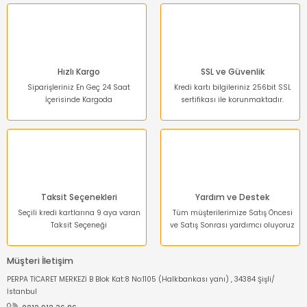
Hızlı Kargo
SSL ve Güvenlik
Siparişleriniz En Geç 24 Saat
Kredi kartı bilgileriniz 256bit SSL
İçerisinde Kargoda
sertifikası ile korunmaktadır.
Taksit Seçenekleri
Yardım ve Destek
Seçili kredi kartlarına 9 aya varan
Tüm müşterilerimize Satış Öncesi
Taksit Seçeneği
ve Satış Sonrası yardımcı oluyoruz
Müşteri İletişim
PERPA TİCARET MERKEZİ B Blok Kat:8 No:1105 (Halkbankası yanı) , 34384 Şişli/
İstanbul