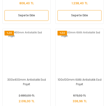
806,40 TL
1.238,40 TL
Sepete Ekle
Sepete Ekle
%30
%50
300x400mm Antistatik Esd
100x100mm Kilitli Antistatik Esd
Poşet
Poşet
2.880,00 TL
673,92 TL
2.016,00 TL
336,96 TL