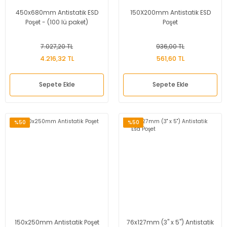
450x680mm Antistatik ESD
150X200mm Antistatik ESD
Poşet - (100 lü paket)
Poşet
7.027,20 TL
936,00 TL
4.216,32 TL
561,60 TL
Sepete Ekle
Sepete Ekle
%50
%50
150x250mm Antistatik Poşet
76x127mm (3'' x 5'') Antistatik