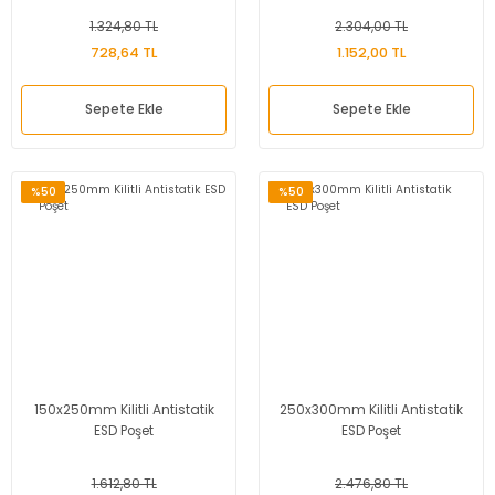
1.324,80 TL
2.304,00 TL
728,64 TL
1.152,00 TL
Sepete Ekle
Sepete Ekle
%50
%50
150x250mm Kilitli Antistatik
250x300mm Kilitli Antistatik
ESD Poşet
ESD Poşet
1.612,80 TL
2.476,80 TL