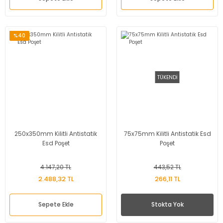
%40
TÜKENDİ
250x350mm Kilitli Antistatik
75x75mm Kilitli Antistatik Esd
Esd Poşet
Poşet
4.147,20 TL
443,52 TL
2.488,32 TL
266,11 TL
Sepete Ekle
Stokta Yok