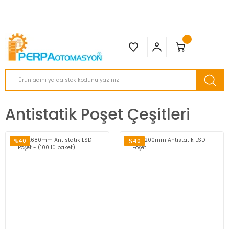
2950 TL ve Üstü Tüm Siparişlerinizde KARGO BEDAVA ( HepsiJET )
Antistatik Poşet Çeşitleri
%40
%40